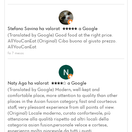
Stefano Savina
ha valorat
a Google
(Translated by Google) Good food at the right price.
AllYouCanEat (Original) Cibo buono al giusto prezzo.
AllYouCanEat
fa 7 mesos
Inici
Notícies
Naty Aga
ha valorat
a Google
(Translated by Google) Modern, well-kept and
Menú
comfortable place, more attention to quality than other
places in the Asian fusion category, fast and courteous
Ressenyes
staff, very pleasant experience from all points of view.
(Original) Locale moderno, curato confortevole, più
attenzione alla qualità rispetto ad altri locali della
categoria asian fusion,personale veloce e cortese,
esperienza molto piacevole da tutti i punti