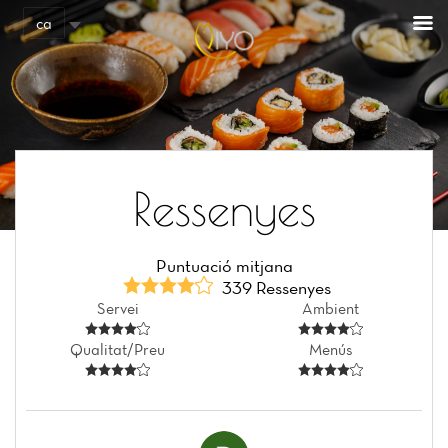
ca
Ressenyes
Puntuació mitjana
339 Ressenyes
Servei
Ambient
Qualitat/Preu
Menús