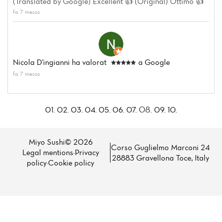
(Translated by Google) Excellent 👍 (Original) Ottimo 👍
fa 7 mesos
Nicola D'ingianni
ha valorat
a Google
fa 7 mesos
08.
01.
02.
03.
04.
05.
06.
07.
09.
10.
Miyo Sushi© 2026
Corso Guglielmo Marconi 24
Legal mentions
·
Privacy
28883 Gravellona Toce, Italy
policy
·
Cookie policy